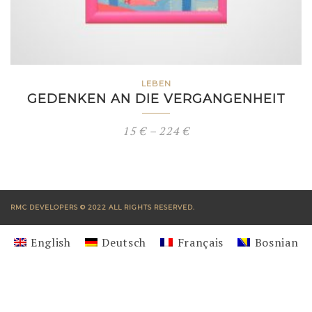
LEBEN
GEDENKEN AN DIE VERGANGENHEIT
Preisspanne:
15
€
–
224
€
15 €
bis
224 €
RMC DEVELOPERS © 2022 ALL RIGHTS RESERVED.
English
Deutsch
Français
Bosnian