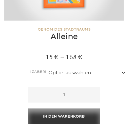
GENOM DES STADTRAUMS
Alleine
Preisspanne:
15
€
–
168
€
15 €
IZABERI
bis
168 €
Alleine
Menge
IN DEN WARENKORB