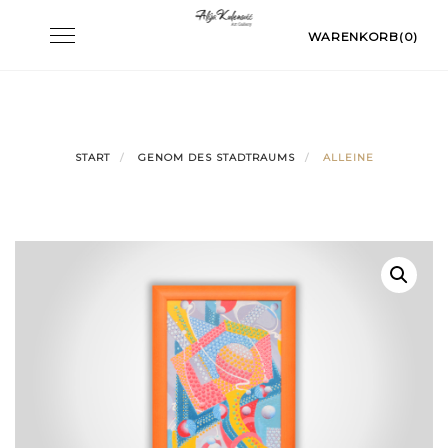
Skip
Toggle
WARENKORB(0)
to
navigation
content
START
GENOM DES STADTRAUMS
ALLEINE