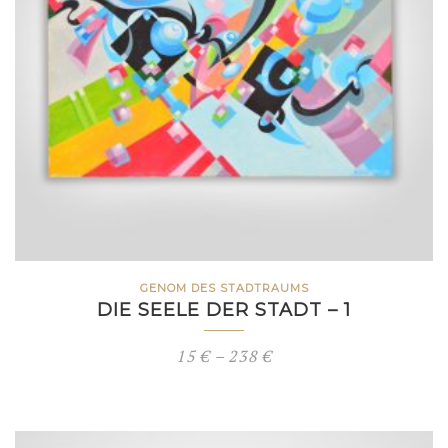
GENOM DES STADTRAUMS
DIE SEELE DER STADT – 1
Preisspanne:
15
€
–
238
€
15 €
bis
238 €