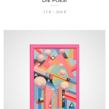
DIE POESI
Preisspanne:
15
€
–
266
€
15 €
bis
266 €