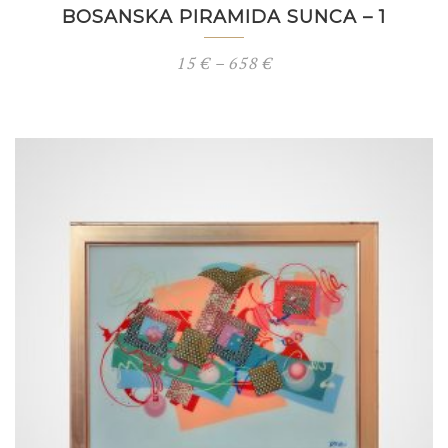
BOSANSKA PIRAMIDA SUNCA – 1
Price
15
€
–
658
€
range:
15 €
through
658 €