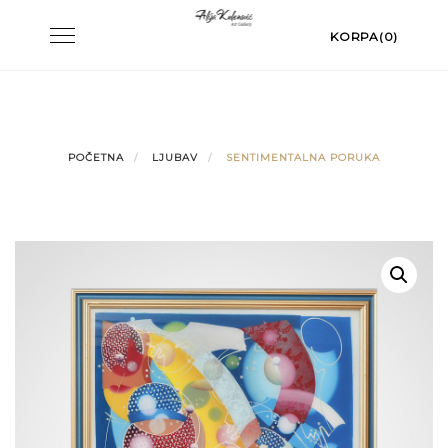
Skip
Toggle
KORPA(0)
to
navigation
content
POČETNA
LJUBAV
SENTIMENTALNA PORUKA