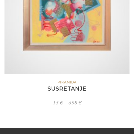
PIRAMIDA
SUSRETANJE
Price
15
€
–
658
€
range:
15 €
through