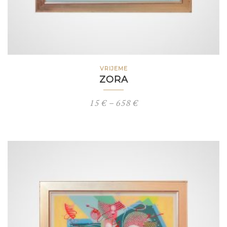
VRIJEME
ZORA
Price
15
€
–
658
€
range:
15 €
through
658 €