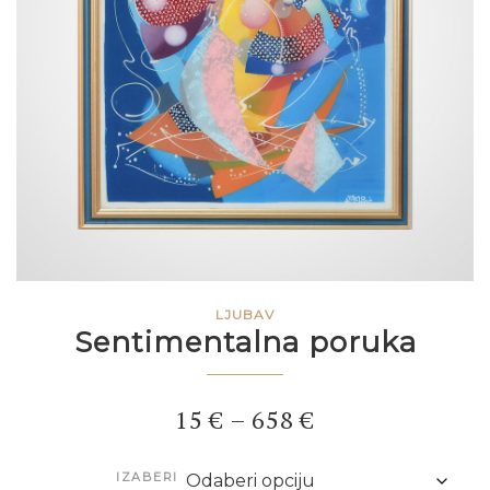
LJUBAV
Sentimentalna poruka
Price
15
€
–
658
€
range:
IZABERI